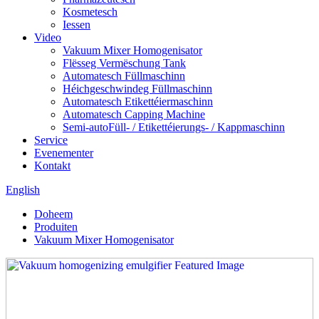
Kosmetesch
Iessen
Video
Vakuum Mixer Homogenisator
Flësseg Vermëschung Tank
Automatesch Füllmaschinn
Héichgeschwindeg Füllmaschinn
Automatesch Etikettéiermaschinn
Automatesch Capping Machine
Semi-autoFüll- / Etikettéierungs- / Kappmaschinn
Service
Evenementer
Kontakt
English
Doheem
Produiten
Vakuum Mixer Homogenisator