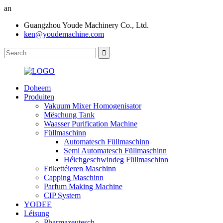
an
Guangzhou Youde Machinery Co., Ltd.
ken@youdemachine.com
Doheem
Produiten
Vakuum Mixer Homogenisator
Mëschung Tank
Waasser Purification Machine
Füllmaschinn
Automatesch Füllmaschinn
Semi Automatesch Füllmaschinn
Héichgeschwindeg Füllmaschinn
Etikettéieren Maschinn
Capping Maschinn
Parfum Making Machine
CIP System
YODEE
Léisung
Pharmazeutesch