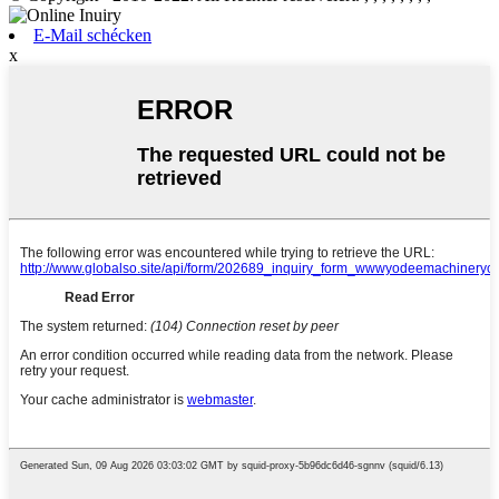
E-Mail schécken
x