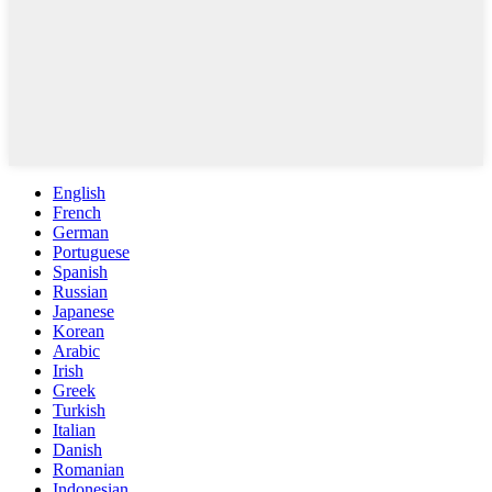
English
French
German
Portuguese
Spanish
Russian
Japanese
Korean
Arabic
Irish
Greek
Turkish
Italian
Danish
Romanian
Indonesian