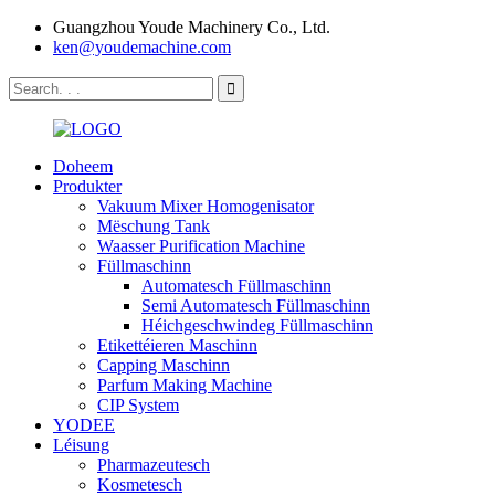
Guangzhou Youde Machinery Co., Ltd.
ken@youdemachine.com
Doheem
Produkter
Vakuum Mixer Homogenisator
Mëschung Tank
Waasser Purification Machine
Füllmaschinn
Automatesch Füllmaschinn
Semi Automatesch Füllmaschinn
Héichgeschwindeg Füllmaschinn
Etikettéieren Maschinn
Capping Maschinn
Parfum Making Machine
CIP System
YODEE
Léisung
Pharmazeutesch
Kosmetesch