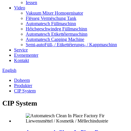
Iessen
Video
Vakuum Mixer Homogenisator
Flësseg Vermëschung Tank
Automatesch Füllmaschinn
Héichgeschwindeg Füllmaschinn
Automatesch Etikettéiermaschinn
Automatesch Capping Machine
Semi-autoFüll- / Etikettéierungs- / Kappmaschinn
Service
Evenementer
Kontakt
English
Doheem
Produkter
CIP System
CIP System