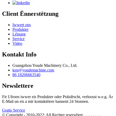
Client Ënnerstëtzung
Iwwert ons
Produkter
Léisung
Service
Video
Kontakt Info
Guangzhou Youde Machinery Co., Ltd.
ken@youdemachine.com
86 18206663540
Newslettere
Fir Ufroen iwwer eis Produkter oder Präislëscht, verloosst w.e.g. Är
E-Mail un eis a mir kontaktéiere bannent 24 Stonnen.
Gratis Service
© Copyright - 2010-2022: All Rechter reservéiert.
, , , , , , , ,