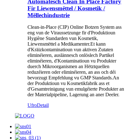
Automatesch Clean In Place Factory
Fir Liewensmëttel / Kosmetik /
Mëllechindustrie
Clean-in-Place (CIP) Online Botzen System ass
eng vun de Viraussetzunge fir d'Produktioun
Hygiène Standarden vun Kosmetik,
Liewensmëttel a Medikamenter.Et kann
d'Kräizkontaminatioun vun aktiven Zutaten
eliminéieren, auslännesch onlöslech Partikel
eliminéieren, d'Kontaminatioun vu Produkter
duerch Mikroorganismen an Hëtztquellen
reduzéieren oder eliminéieren, an ass och déi
bevorzugt Empfehlung vu GMP Standards.An
der Produktioun vu Kosmetikfabrik ass et
d'Gesamtreinigung vun emulgéierte Produkter an
der Materialpipeline, Lagerung an aner Deeler.
Ufro
Detail