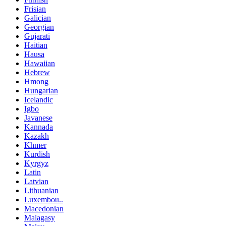
Frisian
Galician
Georgian
Gujarati
Haitian
Hausa
Hawaiian
Hebrew
Hmong
Hungarian
Icelandic
Igbo
Javanese
Kannada
Kazakh
Khmer
Kurdish
Kyrgyz
Latin
Latvian
Lithuanian
Luxembou..
Macedonian
Malagasy