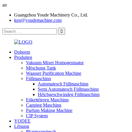
an
Guangzhou Youde Machinery Co., Ltd.
ken@youdemachine.com
Doheem
Produiten
Vakuum Mixer Homogenisator
Mëschung Tank
Waasser Purification Machine
Füllmaschinn
Automatesch Füllmaschinn
Semi Automatesch Füllmaschinn
Héichgeschwindeg Füllmaschinn
Etikettéieren Maschinn
Capping Maschinn
Parfum Making Machine
CIP System
YODEE
Léisung
Pharmazeutesch