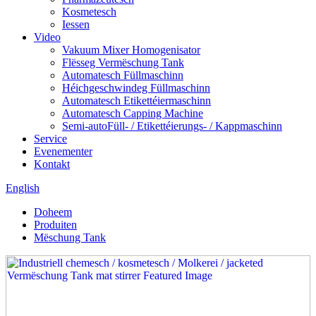
Kosmetesch
Iessen
Video
Vakuum Mixer Homogenisator
Flësseg Vermëschung Tank
Automatesch Füllmaschinn
Héichgeschwindeg Füllmaschinn
Automatesch Etikettéiermaschinn
Automatesch Capping Machine
Semi-autoFüll- / Etikettéierungs- / Kappmaschinn
Service
Evenementer
Kontakt
English
Doheem
Produiten
Mëschung Tank